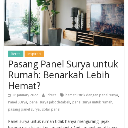
Berita
Inspirasi
Pasang Panel Surya untuk
Rumah: Benarkah Lebih
Hemat?
,
28 January 2022
dtecs
hemat listrik dengan panel surya
,
,
,
Panel SUrya
panel surya jabodetabek
panel surya untuk rumah
,
pasang panel surya
solar panel
Panel surya untuk rumah tidak hanya mengurangi jejak
karbon saja tetapi juga membantu Anda menghemat biaya.