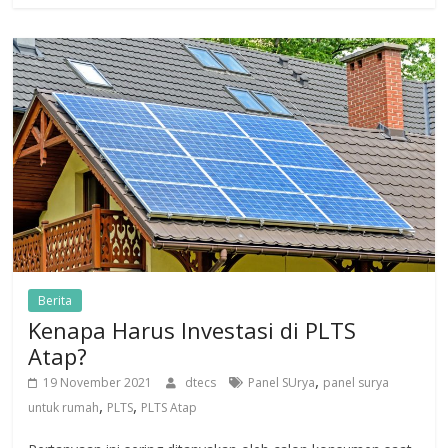
Berita
Kenapa Harus Investasi di PLTS
Atap?
,
19 November 2021
dtecs
Panel SUrya
panel surya
,
,
untuk rumah
PLTS
PLTS Atap