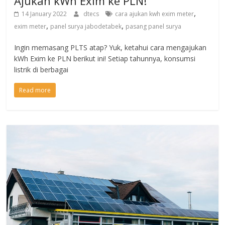
Ajukan kWh Exim ke PLN!
,
14 January 2022
dtecs
cara ajukan kwh exim meter
,
,
exim meter
panel surya jabodetabek
pasang panel surya
Ingin memasang PLTS atap? Yuk, ketahui cara mengajukan
kWh Exim ke PLN berikut ini! Setiap tahunnya, konsumsi
listrik di berbagai
Read more