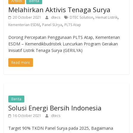
Artikel
Berita
Melahirkan Aktivis Tenaga Surya
,
,
20 October 2021
dtecs
DTEC Solution
Hemat Listrik
,
,
Kementerian ESDM
Panel SUrya
PLTS Atap
Dorong Percepatan Penggunaan PLTS Atap, Kementerian
ESDM – Kemendikbudristek Luncurkan Program Gerakan
Inisiatif Listrik Tenaga Surya (GERILYA)
Read more
Berita
Solusi Energi Bersih Indonesia
16 October 2021
dtecs
Target 90% TKDN Panel Surya pada 2025, Bagaimana