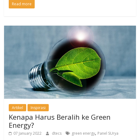
Read more
Artikel
Inspirasi
Kenapa Harus Beralih ke Green
Energy?
,
07 January 2022
dtecs
green energy
Panel SUrya