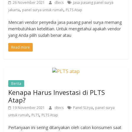
26 November 2021
dtecs
jasa pasang panel surya
,
,
jakarta
panel surya untuk rumah
PLTS Atap
Mencari vendor penyedia jasa pasang panel surya memang
membutuhkan ketelitian. Untuk mengetahui apakah vendor
yang Anda pilih sudah benar atau
Read more
Berita
Kenapa Harus Investasi di PLTS
Atap?
,
19 November 2021
dtecs
Panel SUrya
panel surya
,
,
untuk rumah
PLTS
PLTS Atap
Pertanyaan ini sering ditanyakan oleh calon konsumen saat