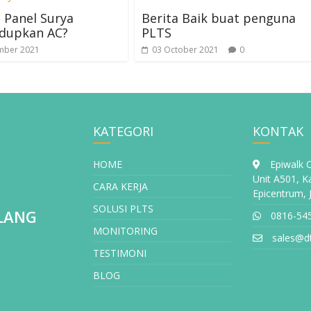
 Panel Surya
Berita Baik buat penguna
dupkan AC?
PLTS
mber 2021
03 October 2021
0
KATEGORI
KONTAK
HOME
Epiwalk Of
Unit A501, 
CARA KERJA
Epicentrum, 
SOLUSI PLTS
LANG
0816-54
MONITORING
sales@dt
TESTIMONI
BLOG