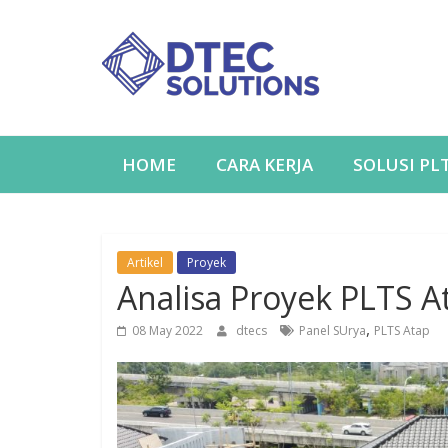
HOME
CARA KERJA
SOLUSI PL
Artikel
Proyek
Analisa Proyek PLTS At
,
08 May 2022
dtecs
Panel SUrya
PLTS Atap