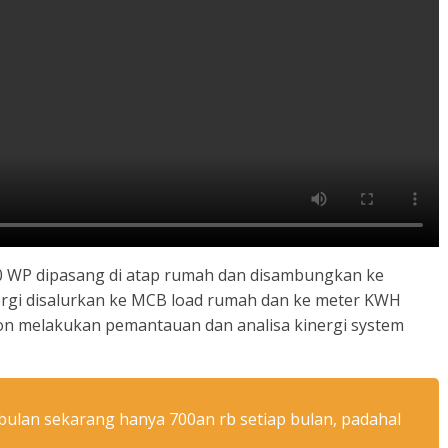
00 WP dipasang di atap rumah dan disambungkan ke
nergi disalurkan ke MCB load rumah dan ke meter KWH
ion melakukan pemantauan dan analisa kinergi system
bulan sekarang hanya 700an rb setiap bulan, padahal