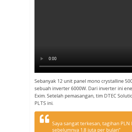
Sebanyak 12 unit panel mono crystalline 5
sebuah inverter 6000W. Dari inverter ini e
Exim. Setelah pemasangan, tim DTEC Solut
PLTS ini.
Saya sangat terkesan, tagihan PLN 
sebelumnya 1.8 juta per bulan”